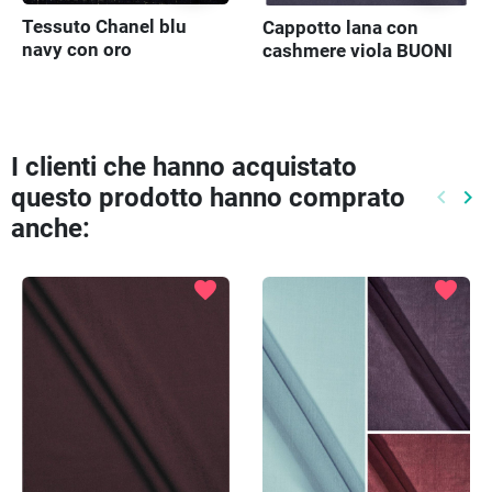
Tessuto Chanel blu
Cappotto lana con
navy con oro
cashmere viola BUONI
SCONTO
I clienti che hanno acquistato
questo prodotto hanno comprato
keyboard_arrow_left
keyboard_arrow_right
Preced
Pr
anche:
favorite
favorite