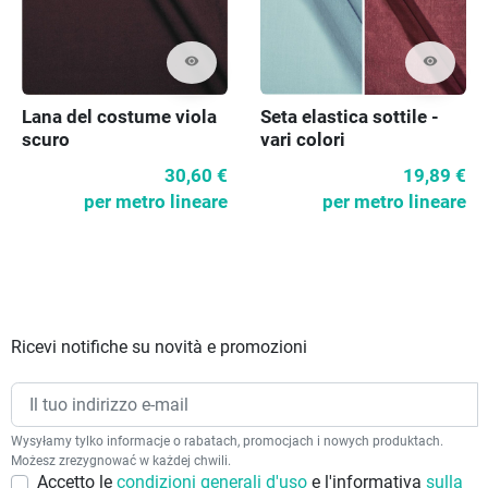
visibility
visibility
Lana del costume viola
Seta elastica sottile -
scuro
vari colori
30,60 €
19,89 €
per metro lineare
per metro lineare
Ricevi notifiche su novità e promozioni
Wysyłamy tylko informacje o rabatach, promocjach i nowych produktach.
Możesz zrezygnować w każdej chwili.
Accetto le
condizioni generali d'uso
e l'informativa
sulla