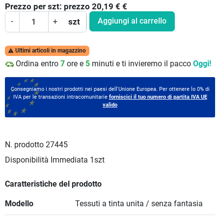
Prezzo per
szt:
prezzo 20,19 €
€
Aggiungi al carrello
-
+
szt
Ultimi articoli in magazzino

Ordina entro
7
ore e
5
minuti e ti invieremo il pacco
Oggi!
Consegniamo i nostri prodotti nei paesi dell'Unione Europea. Per ottenere lo 0% di
IVA per le transazioni intracomunitarie
forniscici il tuo numero di partita IVA UE
valido
N. prodotto
27445
Disponibilità Immediata
1szt
Caratteristiche del prodotto
Modello
Tessuti a tinta unita / senza fantasia