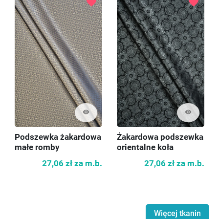
favorite
favorite
visibility
visibility
Podszewka żakardowa
Żakardowa podszewka
małe romby
orientalne koła
27,06 zł
za m.b.
27,06 zł
za m.b.
Więcej tkanin