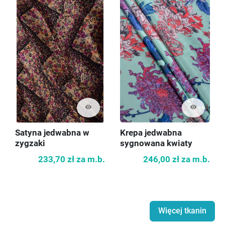
visibility
visibility
Satyna jedwabna w
Krepa jedwabna
zygzaki
sygnowana kwiaty
233,70 zł
za m.b.
246,00 zł
za m.b.
Więcej tkanin