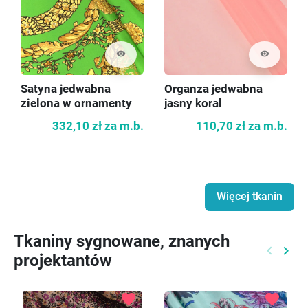
visibility
visibility
Satyna jedwabna
Organza jedwabna
zielona w ornamenty
jasny koral
332,10 zł
za m.b.
110,70 zł
za m.b.
Więcej tkanin
Tkaniny sygnowane, znanych
keyboard_arrow_left
keyboard_arrow_right
projektantów
Poprzed
Nast
favorite
favorite