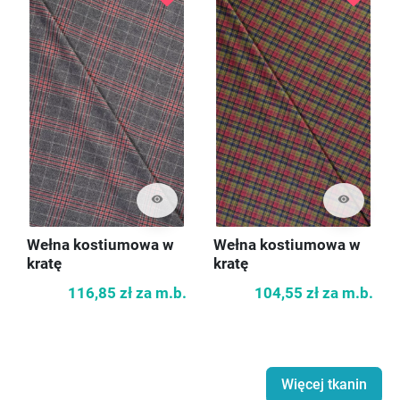
visibility
visibility
Wełna kostiumowa w
Wełna kostiumowa w
kratę
kratę
116,85 zł
za m.b.
104,55 zł
za m.b.
Więcej tkanin