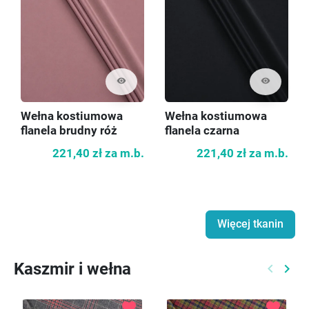
visibility
visibility
Wełna kostiumowa
Wełna kostiumowa
flanela brudny róż
flanela czarna
221,40 zł
za m.b.
221,40 zł
za m.b.
Więcej tkanin
Kaszmir i wełna
keyboard_arrow_left
keyboard_arrow_right
Poprzed
Nast
favorite
favorite