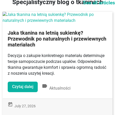
Specjalistyczny blog o tkaninach
See all articles
Jaka tkanina na letnią sukienkę?
Przewodnik po naturalnych i przewiewnych
materiałach
Decyzja o zakupie konkretnego materiału determinuje
twoje samopoczucie podczas upałów. Odpowiednia
tkanina gwarantuje komfort i sprawia ogromną radość
z noszenia uszytej kreacji.
label
Czytaj dalej
Aktualności
today
July 27, 2026