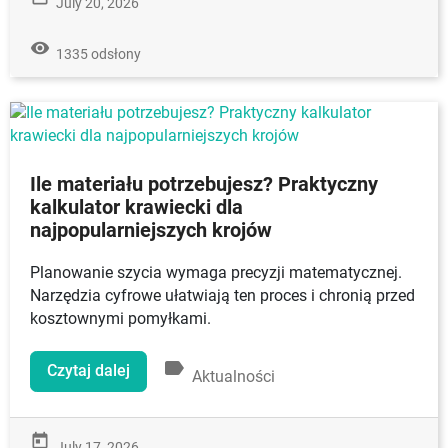
July 20, 2026
remove_red_eye
1335 odsłony
Ile materiału potrzebujesz? Praktyczny
kalkulator krawiecki dla
najpopularniejszych krojów
Planowanie szycia wymaga precyzji matematycznej.
Narzędzia cyfrowe ułatwiają ten proces i chronią przed
kosztownymi pomyłkami.
label
Czytaj dalej
Aktualności
today
July 17, 2026