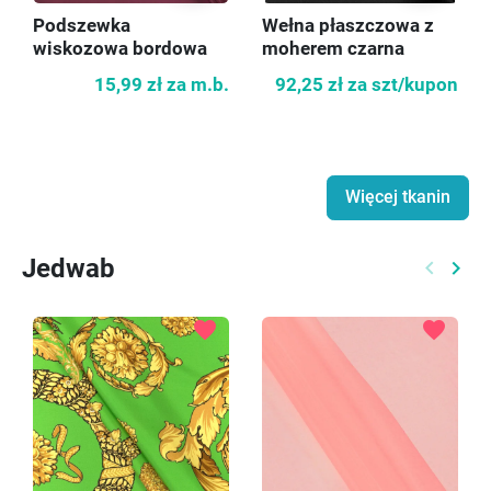
Podszewka
Wełna płaszczowa z
wiskozowa bordowa
moherem czarna
KUPON 60 cm
15,99 zł
za m.b.
92,25 zł
za szt/kupon
Więcej tkanin
Jedwab
keyboard_arrow_left
keyboard_arrow_right
Poprzed
Nast
favorite
favorite