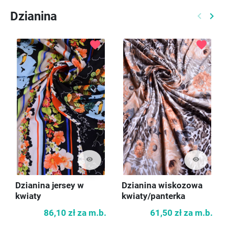
Dzianina
keyboard_arrow_left
keyboard_arrow_right
Poprzed
Nast
favorite
favorite
visibility
visibility
Dzianina jersey w
Dzianina wiskozowa
kwiaty
kwiaty/panterka
86,10 zł
za m.b.
61,50 zł
za m.b.