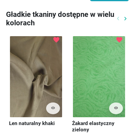
Gładkie tkaniny dostępne w wielu
keyboard_arrow_left
keyboard_arrow_right
kolorach
Poprzed
Nast
favorite
favorite
visibility
visibility
Len naturalny khaki
Żakard elastyczny
zielony