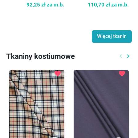
92,25 zł
za m.b.
110,70 zł
za m.b.
Więcej tkanin
Tkaniny kostiumowe
keyboard_arrow_left
keyboard_arrow_right
Poprzed
Nast
favorite
favorite