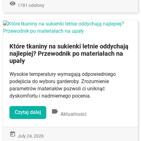
remove_red_eye
1781 odsłony
Które tkaniny na sukienki letnie oddychają
najlepiej? Przewodnik po materiałach na
upały
Wysokie temperatury wymagają odpowiedniego
podejścia do wyboru garderoby. Zrozumienie
parametrów materiałów pozwoli ci uniknąć
dyskomfortu i nadmiernego pocenia.
label
Czytaj dalej
Aktualności
today
July 24, 2026