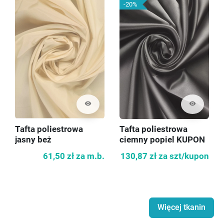
-20%
visibility
visibility
Tafta poliestrowa
Tafta poliestrowa
jasny beż
ciemny popiel KUPON
140cm
61,50 zł
za m.b.
130,87 zł
za szt/kupon
Więcej tkanin