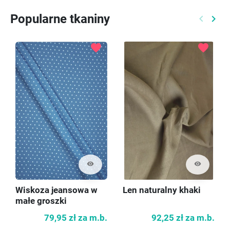
Popularne tkaniny
keyboard_arrow_left
keyboard_arrow_right
Poprzed
Nast
favorite
favorite
visibility
visibility
Wiskoza jeansowa w
Len naturalny khaki
małe groszki
79,95 zł
za m.b.
92,25 zł
za m.b.