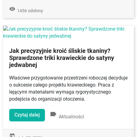
remove_red_eye
1456 odsłony
Jak precyzyjnie kroić śliskie tkaniny?
Sprawdzone triki krawieckie do satyny
jedwabnej
Właściwe przygotowanie przestrzeni roboczej decyduje
o sukcesie całego projektu krawieckiego. Praca z
lejącymi materiałami wymaga rygorystycznego
podejścia do organizacji otoczenia.
label
Czytaj dalej
Aktualności
today