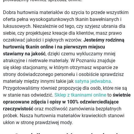
Dobra hurtownia materiałów do szycia to przede wszystkim
oferta pełna wysokogatunkowych tkanin bawełnianych i
luksusowych. Niezależnie od tego, czy szyjesz ubrania dla
siebie, czy projektujesz kreacje dla klientów, masz prawo
oczekiwać jakości i pięknych wzorów.
Jesteśmy rodzinną
hurtownią tkanin online i na pierwszym miejscu
stawiamy
na jakość
, dzięki czemu wykluczamy mniej
atrakcyjne i nietrwałe materiały. W Poznaniu znajduje
się sklep stacjonarny, w którym otrzymasz wsparcie ze
strony doświadczonego personelu i osobiście sprawdzisz
materiały między innymi takie jak
satyna jedwabna
.
Przygotowaliśmy również propozycję dla osób, które nie są
w stanie nas odwiedzić.
Sklep z tkaninami online
to
świetnie
opracowane zdjęcia i opisy w 100% odzwierciedlające
rzeczywistość
oraz możliwość zamówienia bezpłatnych
próbek. Nasza hurtownia materiałów krawieckich stanowi
ukłon w stronę prawdziwej mody.