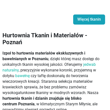
Więcej tkanin
Hurtownia Tkanin i Materiałów -
Poznań
Izpol to hurtownia materiałów ekskluzywnych i
bawełnianych w Poznaniu
, dzięki której masz dostęp do
unikalnych tkanin wysokiej jakości. Oferujemy
jedwab
naturalny
, precyzyjnie wykonane koronki, przyjemną w
dotyku
bawełnę
czy taftę doskonałą do tworzenia
wieczorowych kreacji. Staranna selekcja materiałów
krawieckich sprawia, że bez problemu zamówisz
wysokogatunkowe tkaniny w modnych wzorach. Nasza
hurtownia tkanin i dzianin znajduje się blisko
centrum Poznania
, w klimatycznym Starym Młynie, ale
prowadzimy również sprzedaż online.