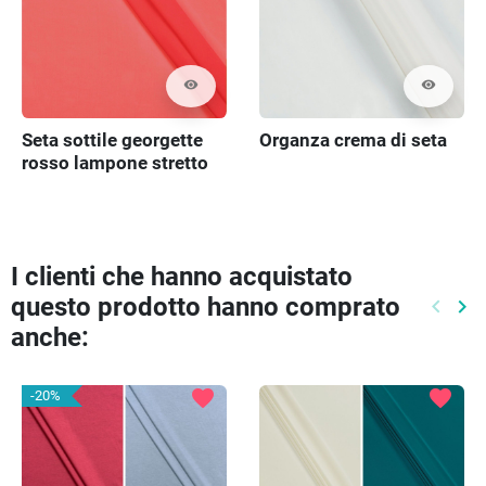
visibility
visibility
Seta sottile georgette
Organza crema di seta
rosso lampone stretto
I clienti che hanno acquistato
questo prodotto hanno comprato
keyboard_arrow_left
keyboard_arrow_right
Preced
Pr
anche:
favorite
favorite
-20%