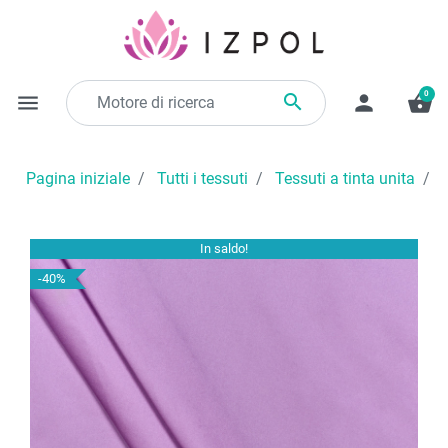
0

menu
person
shopping_basket
Pagina iniziale
Tutti i tessuti
Tessuti a tinta unita
T
In saldo!
-40%