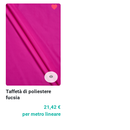
favorite
visibility
Taffetà di poliestere
fucsia
21,42 €
per metro lineare