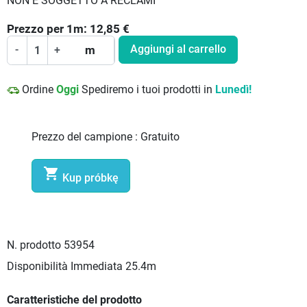
NON È SOGGETTO A RECLAMI
Prezzo per
1
m:
12,85
€
Aggiungi al carrello
-
+
m
Ordine
Oggi
Spediremo i tuoi prodotti in
Lunedì!
Prezzo del campione :
Gratuito

Kup próbkę
N. prodotto
53954
Disponibilità Immediata
25.4m
Caratteristiche del prodotto