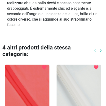
realizzare abiti da ballo ricchi e spesso riccamente
drappeggiati. È estremamente chic ed elegante e, a
seconda dell'angolo di incidenza della luce, brilla di un
colore diverso, che si aggiunge al suo straordinario
fascino.
4 altri prodotti della stessa
keyboard_arrow_left
keyboard_arrow_right
categoria:
Preced
Pr
favorite
favorite