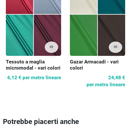
visibility
visibility
Tessuto a maglia
Gazar Armacadi - vari
micromodal - vari colori
colori
6,12 €
per metro lineare
24,48 €
per metro lineare
Potrebbe piacerti anche