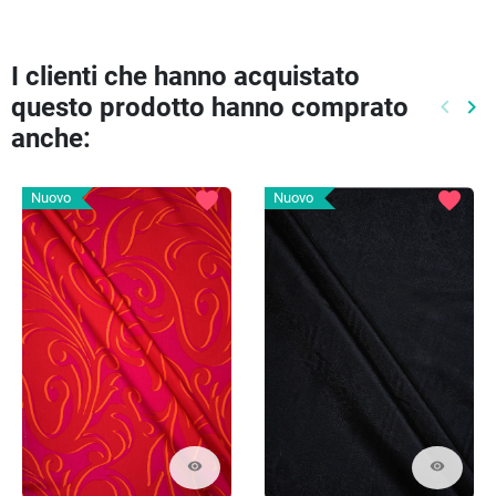
I clienti che hanno acquistato
questo prodotto hanno comprato
keyboard_arrow_left
keyboard_arrow_right
Preced
Pr
anche:
favorite
favorite
Nuovo
Nuovo
visibility
visibility