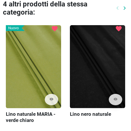
4 altri prodotti della stessa
keyboard_arrow_left
keyboard_arrow_right
categoria:
Preced
Pr
favorite
favorite
Nuovo
visibility
visibility
Lino naturale MARIA -
Lino nero naturale
verde chiaro