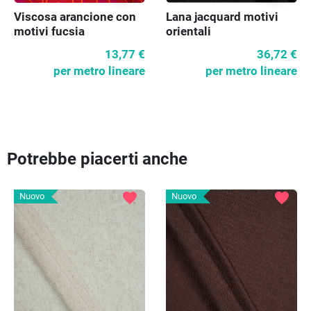
Viscosa arancione con
Lana jacquard motivi
motivi fucsia
orientali
13,77 €
36,72 €
per metro lineare
per metro lineare
Potrebbe piacerti anche
favorite
favorite
Nuovo
Nuovo