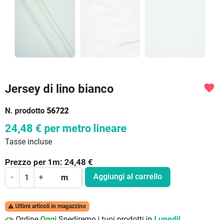
Jersey di lino bianco
favorite
N. prodotto
56722
24,48 €
per metro lineare
Tasse incluse
Prezzo per
1
m:
24,48
€
Aggiungi al carrello
-
+
m
Ultimi articoli in magazzino

Ordine
Oggi
Spediremo i tuoi prodotti in
Lunedì!