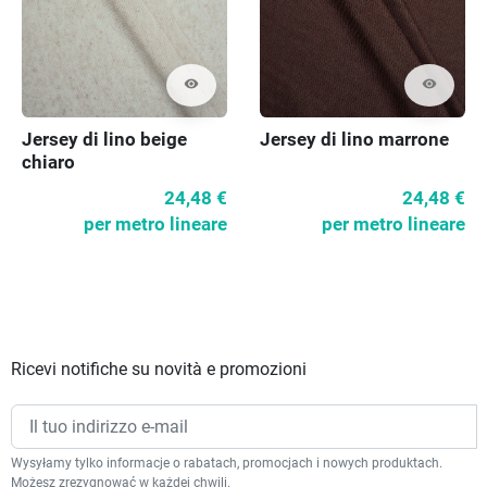
visibility
visibility
Jersey di lino beige
Jersey di lino marrone
chiaro
24,48 €
24,48 €
per metro lineare
per metro lineare
Ricevi notifiche su novità e promozioni
Wysyłamy tylko informacje o rabatach, promocjach i nowych produktach.
Możesz zrezygnować w każdej chwili.