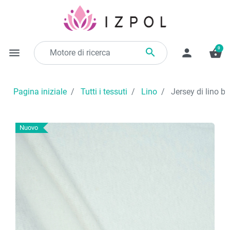
0

menu
person
shopping_basket
Pagina iniziale
Tutti i tessuti
Lino
Jersey di lino b
Nuovo