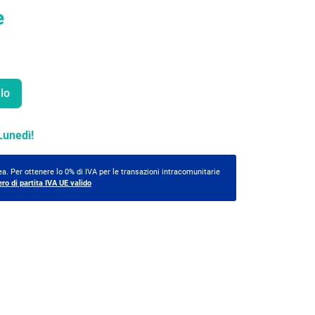
e
lo
Lunedì!
a. Per ottenere lo 0% di IVA per le transazioni intracomunitarie
ero di partita IVA UE valido