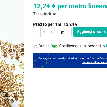
12,24 €
per metro linear
Tasse incluse
Prezzo per
1
m:
12,24
€
Aggiungi al carrel
m
-
+
Ordine
Oggi
Spediremo i tuoi prodotti in
Consegniamo i nostri prodotti nei paesi dell'Unione Europe
keyboard_arrow_right
forniscici il tuo num
Prossimo