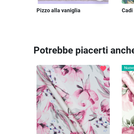
Pizzo alla vaniglia
Cadi 
Potrebbe piacerti anch
favorite
Nuov