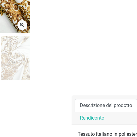
zoom_in
Descrizione del prodotto
Rendiconto
Tessuto italiano in polieste