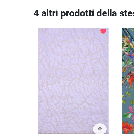
4 altri prodotti della st
favorite
visibility