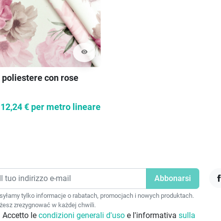
visibility
 poliestere con rose
12,24 €
per metro lineare
F
yłamy tylko informacje o rabatach, promocjach i nowych produktach.
esz zrezygnować w każdej chwili.
Accetto le
condizioni generali d'uso
e l'informativa
sulla