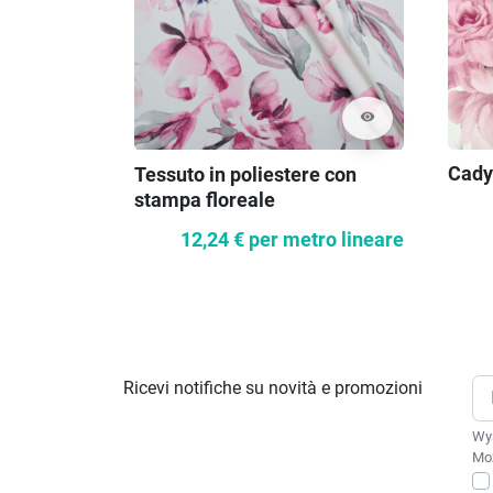
visibility
Cady
Tessuto in poliestere con
stampa floreale
12,24 €
per metro lineare
Ricevi notifiche su novità e promozioni
Wys
Moż