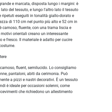
rande e marcata, disposta lungo i margini: è
ato del tessuto, e lungo l'altro lato il tessuto
 ripetuti eseguiti in tonalità giallo-dorato e
tezza di 110 cm nel punto più alto e 52 cm in
 è carnoso, fluente, con una trama liscia e
I motivi orientali creano un interessante
o e fresco. Il materiale è adatto per cucire
 costume.
tere
 carnoso, fluent, semilucido. Lo consigliamo
onne, pantaloni, abiti da cerimonia. Può
nte a pizzi e nastri decorativi. È un tessuto
di è ideale per occasioni solenni, come
ricevimenti che richiedono un allestimento