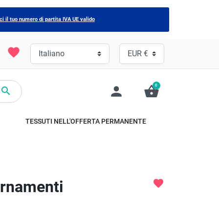
ci il tuo numero di partita IVA UE valido
favorite
0
person
shopping_basket

TESSUTI NELL'OFFERTA PERMANENTE
ornamenti
favorite