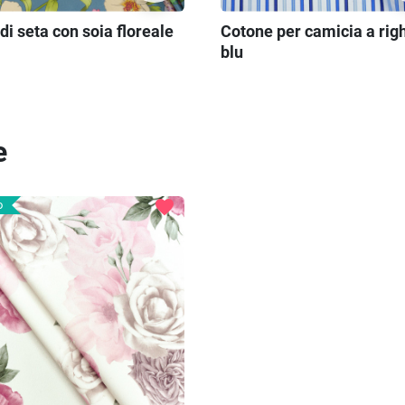
di seta con soia floreale
Cotone per camicia a rig
blu
e
favorite
o