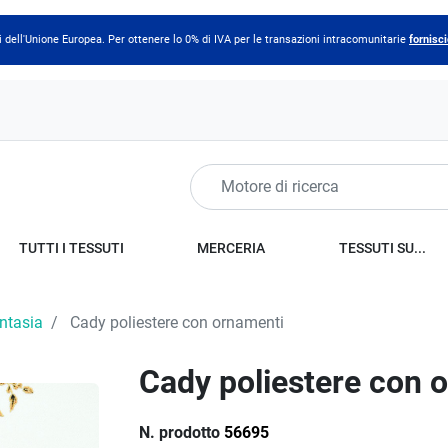
 dell'Unione Europea. Per ottenere lo 0% di IVA per le transazioni intracomunitarie
fornisci
TUTTI I TESSUTI
MERCERIA
TESSUTI SU...
antasia
Cady poliestere con ornamenti
Cady poliestere con 
N. prodotto
56695