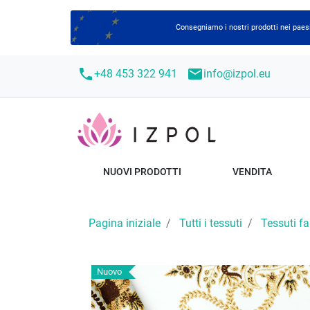
Consegniamo i nostri prodotti nei paesi
call
mail
+48 453 322 941
info@izpol.eu
NUOVI PRODOTTI
VENDITA
Pagina iniziale
Tutti i tessuti
Tessuti f
Nuovo