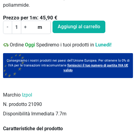
poliammide.
Prezzo per
1
m:
45,90
€
Aggiungi al carrello
-
+
m
Ordine
Oggi
Spediremo i tuoi prodotti in
Lunedì!
Consegniamo i nostri prodotti nei paesi dell'Unione Europea. Per ottenere lo 0% di
IVA per le transazioni intracomunitarie
forniscici il tuo numero di partita IVA UE
valido
Marchio
Izpol
N. prodotto
21090
Disponibilità Immediata
7.7m
Caratteristiche del prodotto