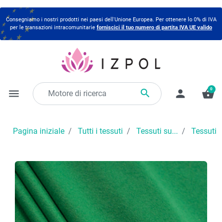
Consegniamo i nostri prodotti nei paesi dell'Unione Europea. Per ottenere lo 0% di IVA
per le transazioni intracomunitarie
forniscici il tuo numero di partita IVA UE valido
0

menu
person
shopping_basket
Pagina iniziale
Tutti i tessuti
Tessuti su...
Tessuti 