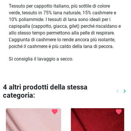
Tessuto per cappotto italiano, più sottile di colore
verde, tessuto in 75% lana naturale, 15% cashmere e
10% poliammide. I tessuti di lana sono ideali per i
capispalla (cappotto, giacca, gilet) perché riscaldano e
allo stesso tempo permettono alla pelle di respirare.
L'aggiunta di cashmere lo rende ancora più isolante,
poiché il cashmere è più caldo della lana di pecora.
Si consiglia il lavaggio a secco.
4 altri prodotti della stessa
keyboard_arrow_left
keyboard_arrow_right
categoria:
Preced
Pr
favorite
favorite