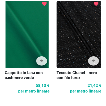
favorite
favorite
visibility
visibility
Cappotto in lana con
Tessuto Chanel - nero
cashmere verde
con filo lurex
58,13 €
21,42 €
per metro lineare
per metro lineare