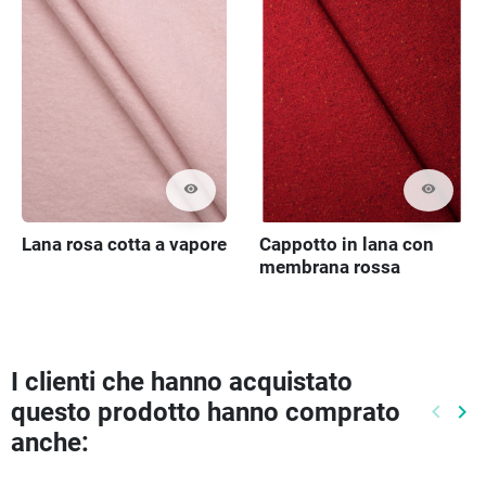
visibility
visibility
Lana rosa cotta a vapore
Cappotto in lana con
membrana rossa
I clienti che hanno acquistato
questo prodotto hanno comprato
keyboard_arrow_left
keyboard_arrow_right
Preced
Pr
anche: