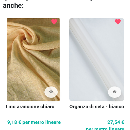
Preced
Pr
anche:
favorite
favorite
visibility
visibility
Lino arancione chiaro
Organza di seta - bianco
9,18 €
per metro lineare
27,54 €
per metro lineare