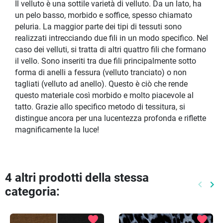
Il velluto è una sottile varietà di velluto. Da un lato, ha
un pelo basso, morbido e soffice, spesso chiamato
peluria. La maggior parte dei tipi di tessuti sono
realizzati intrecciando due fili in un modo specifico. Nel
caso dei velluti, si tratta di altri quattro fili che formano
il vello. Sono inseriti tra due fili principalmente sotto
forma di anelli a fessura (velluto tranciato) o non
tagliati (velluto ad anello). Questo è ciò che rende
questo materiale così morbido e molto piacevole al
tatto. Grazie allo specifico metodo di tessitura, si
distingue ancora per una lucentezza profonda e riflette
magnificamente la luce!
4 altri prodotti della stessa
keyboard_arrow_left
keyboard_arrow_right
categoria:
Preced
Pr
favorite
favorite