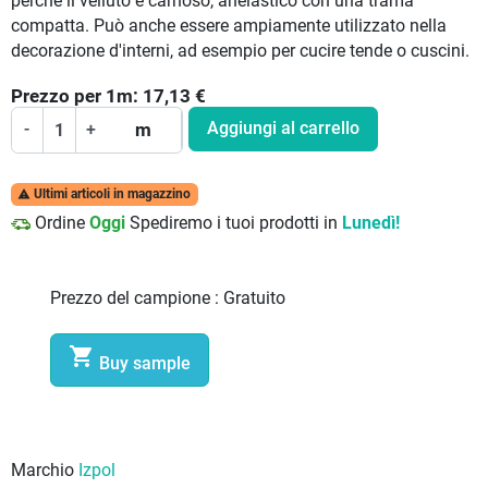
perché il velluto è carnoso, anelastico con una trama
compatta. Può anche essere ampiamente utilizzato nella
decorazione d'interni, ad esempio per cucire tende o cuscini.
Prezzo per
1
m:
17,13
€
Aggiungi al carrello
-
+
m
Ultimi articoli in magazzino

Ordine
Oggi
Spediremo i tuoi prodotti in
Lunedì!
Prezzo del campione :
Gratuito

Buy sample
Marchio
Izpol