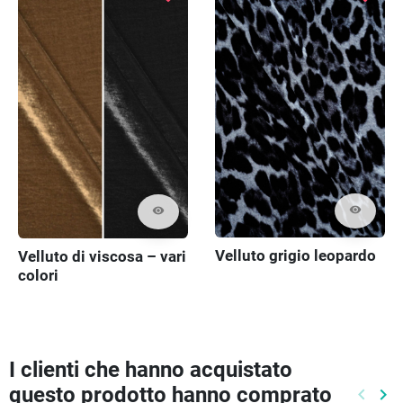
visibility
visibility
Velluto grigio leopardo
Velluto di viscosa – vari
colori
I clienti che hanno acquistato
questo prodotto hanno comprato
keyboard_arrow_left
keyboard_arrow_right