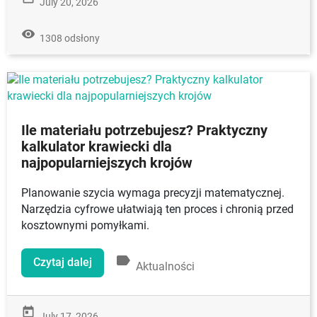
July 20, 2026
remove_red_eye
1308 odsłony
Ile materiału potrzebujesz? Praktyczny
kalkulator krawiecki dla
najpopularniejszych krojów
Planowanie szycia wymaga precyzji matematycznej.
Narzędzia cyfrowe ułatwiają ten proces i chronią przed
kosztownymi pomyłkami.
label
Czytaj dalej
Aktualności
today
July 17, 2026