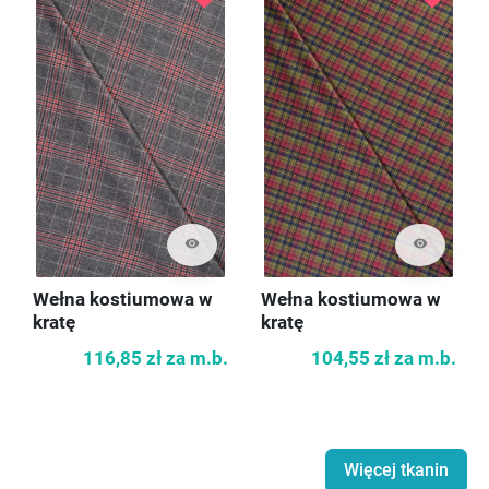
visibility
visibility
Wełna kostiumowa w
Wełna kostiumowa w
kratę
kratę
116,85 zł
za m.b.
104,55 zł
za m.b.
Więcej tkanin