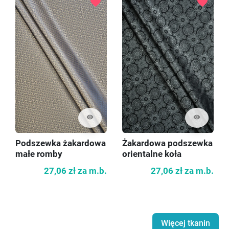
favorite
favorite
visibility
visibility
Podszewka żakardowa
Żakardowa podszewka
małe romby
orientalne koła
27,06 zł
za m.b.
27,06 zł
za m.b.
Więcej tkanin