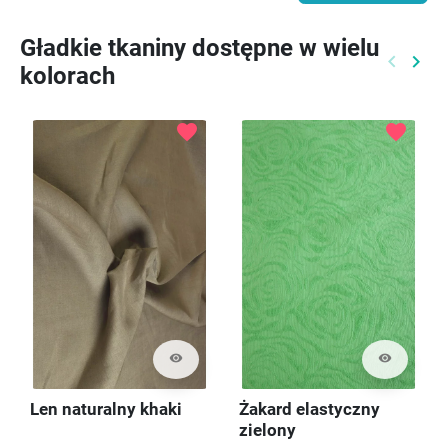
Gładkie tkaniny dostępne w wielu
keyboard_arrow_left
keyboard_arrow_right
kolorach
Poprzed
Nast
favorite
favorite
visibility
visibility
Len naturalny khaki
Żakard elastyczny
zielony