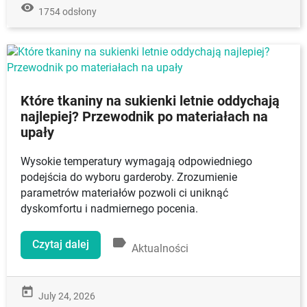
remove_red_eye
1754 odsłony
Które tkaniny na sukienki letnie oddychają
najlepiej? Przewodnik po materiałach na
upały
Wysokie temperatury wymagają odpowiedniego
podejścia do wyboru garderoby. Zrozumienie
parametrów materiałów pozwoli ci uniknąć
dyskomfortu i nadmiernego pocenia.
label
Czytaj dalej
Aktualności
today
July 24, 2026