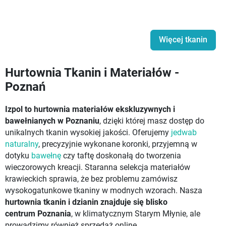
Więcej tkanin
Hurtownia Tkanin i Materiałów -
Poznań
Izpol to hurtownia materiałów ekskluzywnych i
bawełnianych w Poznaniu
, dzięki której masz dostęp do
unikalnych tkanin wysokiej jakości. Oferujemy
jedwab
naturalny
, precyzyjnie wykonane koronki, przyjemną w
dotyku
bawełnę
czy taftę doskonałą do tworzenia
wieczorowych kreacji. Staranna selekcja materiałów
krawieckich sprawia, że bez problemu zamówisz
wysokogatunkowe tkaniny w modnych wzorach. Nasza
hurtownia tkanin i dzianin znajduje się blisko
centrum Poznania
, w klimatycznym Starym Młynie, ale
prowadzimy również sprzedaż online.