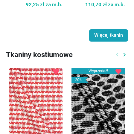
92,25 zł
za m.b.
110,70 zł
za m.b.
Więcej tkanin
Tkaniny kostiumowe
keyboard_arrow_left
keyboard_arrow_right
Poprzed
Nast
favorite
favorite
Wyprzedaż!
-20%