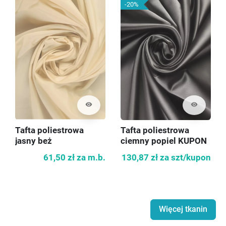
-20%
visibility
visibility
Tafta poliestrowa
Tafta poliestrowa
jasny beż
ciemny popiel KUPON
140cm
61,50 zł
za m.b.
130,87 zł
za szt/kupon
Więcej tkanin