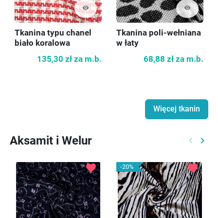
visibility
visibility
Tkanina typu chanel
Tkanina poli-wełniana
biało koralowa
w łaty
135,30 zł
za m.b.
68,88 zł
za m.b.
Więcej tkanin
Aksamit i Welur
keyboard_arrow_left
keyboard_arrow_right
Poprzed
Nast
favorite
favorite
-20%