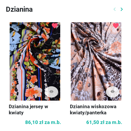
Dzianina
keyboard_arrow_left
keyboard_arrow_right
Poprzed
Nast
favorite
favorite
visibility
visibility
Dzianina jersey w
Dzianina wiskozowa
kwiaty
kwiaty/panterka
86,10 zł
za m.b.
61,50 zł
za m.b.