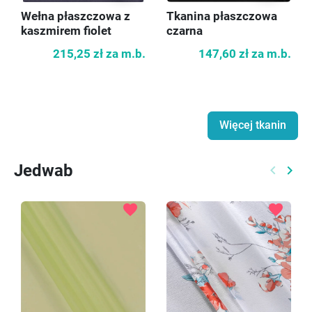
Wełna płaszczowa z
Tkanina płaszczowa
kaszmirem fiolet
czarna
KUPONY
215,25 zł
za m.b.
147,60 zł
za m.b.
Więcej tkanin
Jedwab
keyboard_arrow_left
keyboard_arrow_right
Poprzed
Nast
favorite
favorite