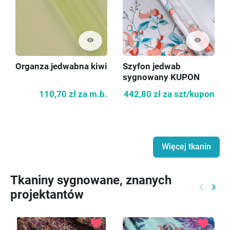
visibility
visibility
Organza jedwabna kiwi
Szyfon jedwab
sygnowany KUPON
200cm
110,70 zł
za m.b.
442,80 zł
za szt/kupon
Więcej tkanin
Tkaniny sygnowane, znanych
keyboard_arrow_left
keyboard_arrow_right
projektantów
Poprzed
Nast
favorite
favorite