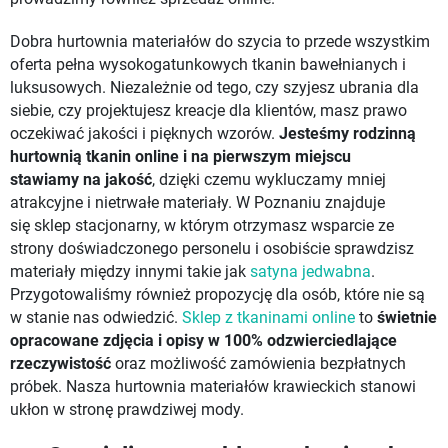
Dobra hurtownia materiałów do szycia to przede wszystkim
oferta pełna wysokogatunkowych tkanin bawełnianych i
luksusowych. Niezależnie od tego, czy szyjesz ubrania dla
siebie, czy projektujesz kreacje dla klientów, masz prawo
oczekiwać jakości i pięknych wzorów.
Jesteśmy rodzinną
hurtownią tkanin online i na pierwszym miejscu
stawiamy
na jakość
, dzięki czemu wykluczamy mniej
atrakcyjne i nietrwałe materiały. W Poznaniu znajduje
się sklep stacjonarny, w którym otrzymasz wsparcie ze
strony doświadczonego personelu i osobiście sprawdzisz
materiały między innymi takie jak
satyna jedwabna
.
Przygotowaliśmy również propozycję dla osób, które nie są
w stanie nas odwiedzić.
Sklep z tkaninami online
to
świetnie
opracowane zdjęcia i opisy w 100% odzwierciedlające
rzeczywistość
oraz możliwość zamówienia bezpłatnych
próbek. Nasza hurtownia materiałów krawieckich stanowi
ukłon w stronę prawdziwej mody.