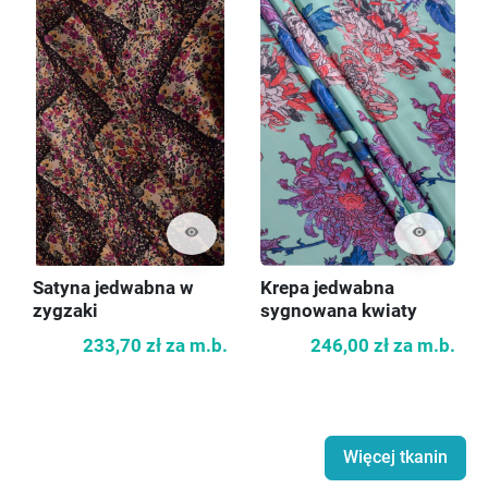
visibility
visibility
Satyna jedwabna w
Krepa jedwabna
zygzaki
sygnowana kwiaty
233,70 zł
za m.b.
246,00 zł
za m.b.
Więcej tkanin