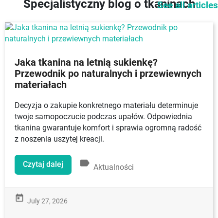
Specjalistyczny blog o tkaninach
See all articles
Jaka tkanina na letnią sukienkę?
Przewodnik po naturalnych i przewiewnych
materiałach
Decyzja o zakupie konkretnego materiału determinuje
twoje samopoczucie podczas upałów. Odpowiednia
tkanina gwarantuje komfort i sprawia ogromną radość
z noszenia uszytej kreacji.
label
Czytaj dalej
Aktualności
today
July 27, 2026