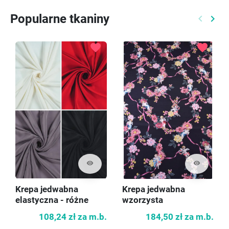
Popularne tkaniny
keyboard_arrow_left
keyboard_arrow_right
Poprzed
Nast
favorite
favorite
visibility
visibility
Krepa jedwabna
Krepa jedwabna
elastyczna - różne
wzorzysta
kolory
108,24 zł
za m.b.
184,50 zł
za m.b.