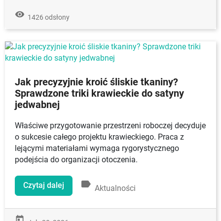
remove_red_eye
1426 odsłony
Jak precyzyjnie kroić śliskie tkaniny?
Sprawdzone triki krawieckie do satyny
jedwabnej
Właściwe przygotowanie przestrzeni roboczej decyduje
o sukcesie całego projektu krawieckiego. Praca z
lejącymi materiałami wymaga rygorystycznego
podejścia do organizacji otoczenia.
label
Czytaj dalej
Aktualności
today