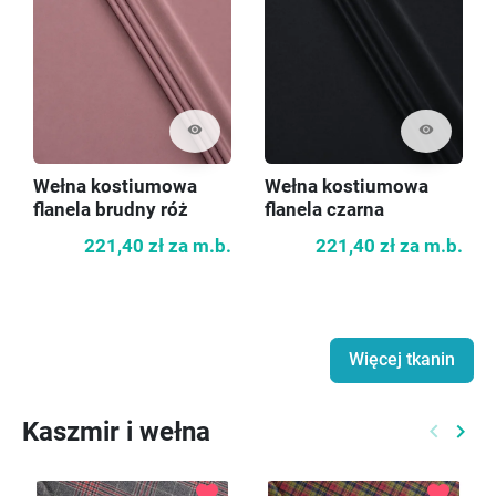
visibility
visibility
Wełna kostiumowa
Wełna kostiumowa
flanela brudny róż
flanela czarna
221,40 zł
za m.b.
221,40 zł
za m.b.
Więcej tkanin
Kaszmir i wełna
keyboard_arrow_left
keyboard_arrow_right
Poprzed
Nast
favorite
favorite