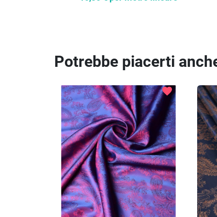
Potrebbe piacerti anch
favorite