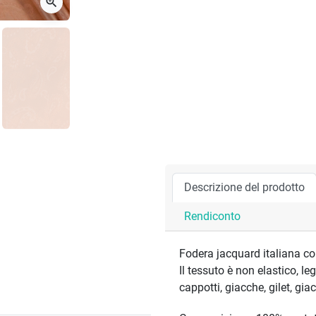
zoom_in
Descrizione del prodotto
Rendiconto
Fodera jacquard italiana co
Il tessuto è non elastico, l
cappotti, giacche, gilet, gia