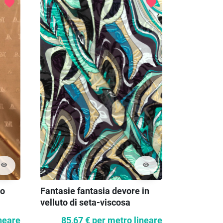
favorite
favorite
visibility
visibility
lo
Fantasie fantasia devore in
Nastro na
velluto di seta-viscosa
neare
85,67 €
per metro lineare
4,5