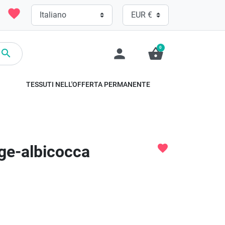
favorite
0
person
shopping_basket

TESSUTI NELL'OFFERTA PERMANENTE
ige-albicocca
favorite