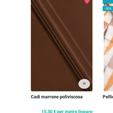
favorite
-50%
visibility
Cadi marrone poliviscosa
Pelli
15,30 €
per metro lineare