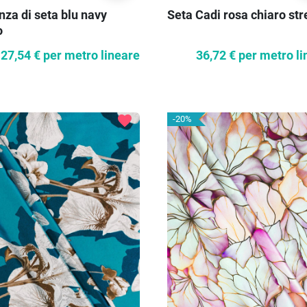
nza di seta blu navy
Seta Cadi rosa chiaro str
o
27,54 €
per metro lineare
36,72 €
per metro li
favorite
-20%