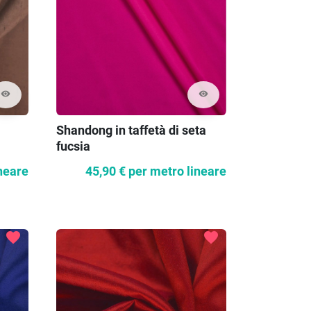
visibility
visibility
Shandong in taffetà di seta
fucsia
neare
45,90 €
per metro lineare
favorite
favorite