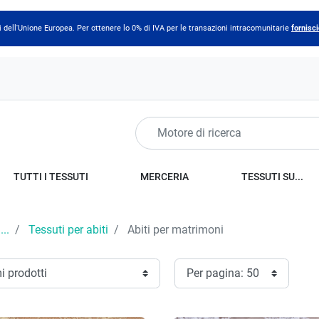
 dell'Unione Europea. Per ottenere lo 0% di IVA per le transazioni intracomunitarie
fornisci
TUTTI I TESSUTI
MERCERIA
TESSUTI SU...
...
Tessuti per abiti
Abiti per matrimoni