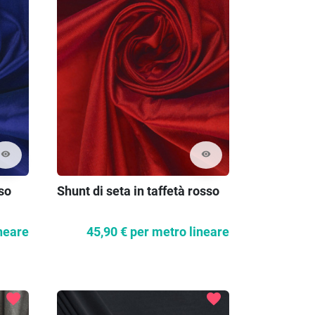
visibility
visibility
so
Shunt di seta in taffetà rosso
neare
45,90 €
per metro lineare
favorite
favorite