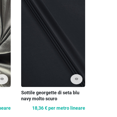
visibility
visibility
Sottile georgette di seta blu
navy molto scuro
neare
18,36 €
per metro lineare