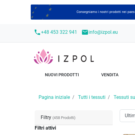
Consegniamo i nostri prodotti nei paesi
call
mail
+48 453 322 941
info@izpol.eu
NUOVI PRODOTTI
VENDITA
Pagina iniziale
Tutti i tessuti
Tessuti su
Filtry
(458 Prodotti)
Filtri attivi