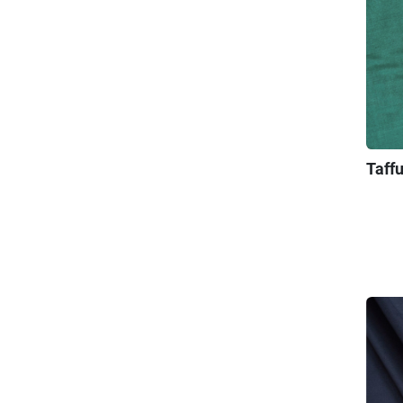
Taffu