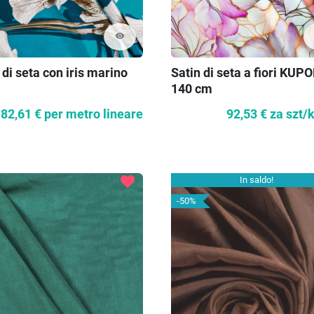
visibility
di seta con iris marino
Satin di seta a fiori KUP
140 cm
82,61 €
per metro lineare
92,53 €
za szt/
favorite
In saldo!
-50%