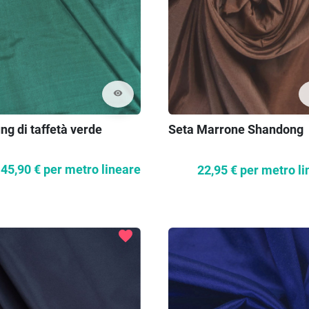
visibility
ng di taffetà verde
Seta Marrone Shandong
45,90 €
per metro lineare
22,95 €
per metro li
favorite