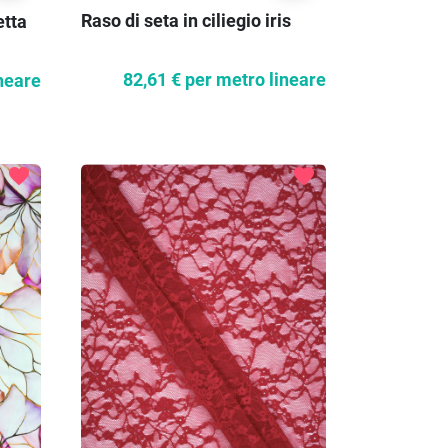
Raso di seta in ciliegio iris
etta
82,61 €
per metro lineare
neare
favorite
favorite