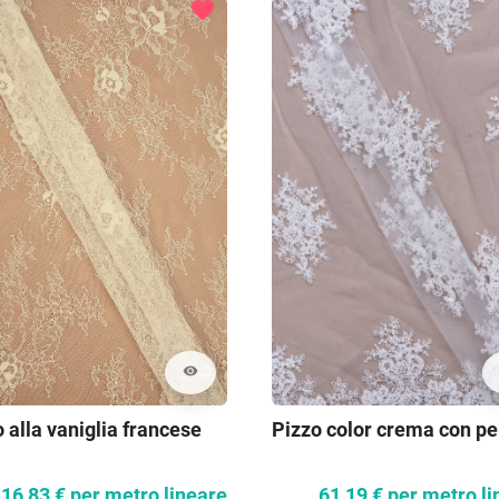
favorite
visibility
 alla vaniglia francese
Pizzo color crema con pe
16,83 €
per metro lineare
61,19 €
per metro li