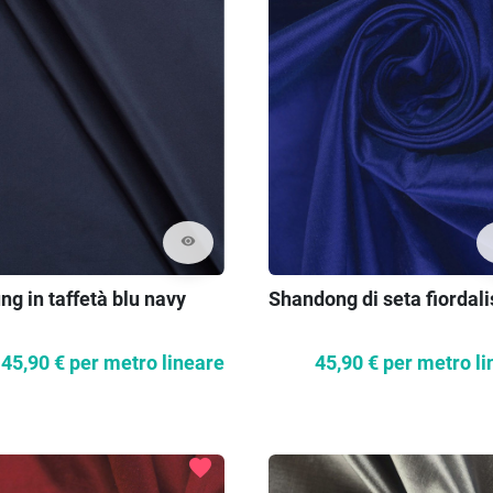
visibility
ng in taffetà blu navy
Shandong di seta fiordali
45,90 €
per metro lineare
45,90 €
per metro li
favorite