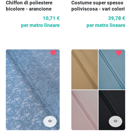
Chiffon di poliestere
Costume super spesso
bicolore - arancione
poliviscosa - vari colori
brillante e bianco
10,71 €
39,78 €
per metro lineare
per metro lineare
favorite
favorite
visibility
visibility