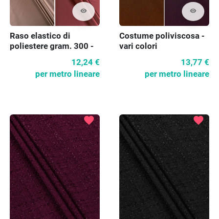
visibility
visibility
Raso elastico di
Costume poliviscosa -
poliestere gram. 300 -
vari colori
vari colori
12,24 €
13,77 €
per metro lineare
per metro lineare
favorite
favorite