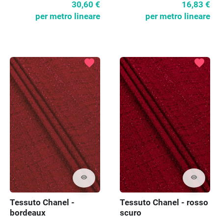
30,60 €
16,83 €
per metro lineare
per metro lineare
favorite
favorite
visibility
visibility
Tessuto Chanel -
Tessuto Chanel - rosso
bordeaux
scuro