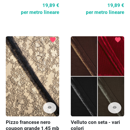
19,89 €
19,89 €
per metro lineare
per metro lineare
favorite
favorite
visibility
visibility
Pizzo francese nero
Velluto con seta - vari
coupon grande 1,45 mb
colori