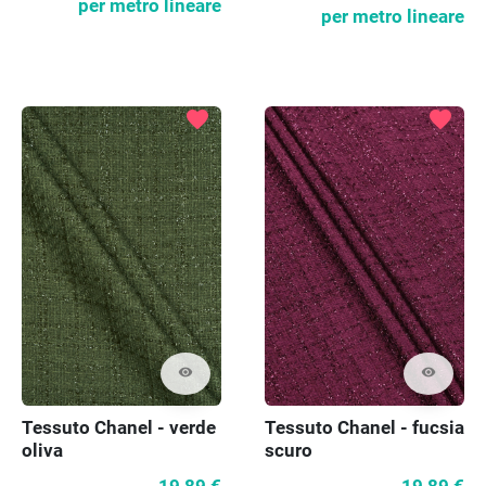
per metro lineare
per metro lineare
favorite
favorite
visibility
visibility
Tessuto Chanel - verde
Tessuto Chanel - fucsia
oliva
scuro