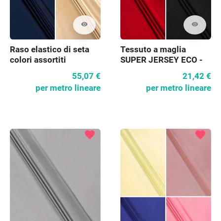
visibility
visibility
Raso elastico di seta
Tessuto a maglia
colori assortiti
SUPER JERSEY ECO -
vari colori
55,07 €
21,42 €
per metro lineare
per metro lineare
favorite
favorite