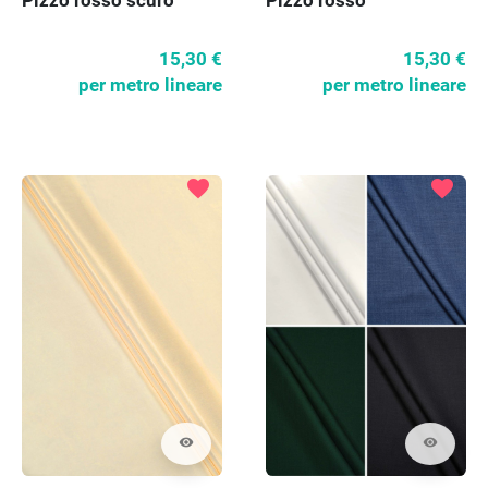
Pizzo rosso scuro
Pizzo rosso
15,30 €
15,30 €
per metro lineare
per metro lineare
favorite
favorite
visibility
visibility