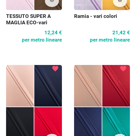
visibility
visibility
TESSUTO SUPER A
Ramia - vari colori
MAGLIA ECO-vari
colori
12,24 €
21,42 €
per metro lineare
per metro lineare
favorite
favorite