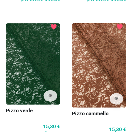
favorite
favorite
visibility
visibility
Pizzo verde
Pizzo cammello
15,30 €
15,30 €