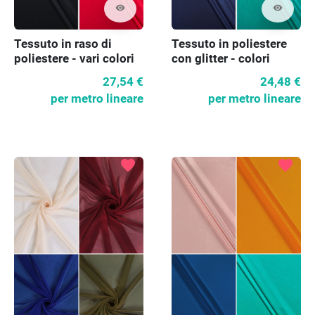
visibility
visibility
Tessuto in raso di
Tessuto in poliestere
poliestere - vari colori
con glitter - colori
27,54 €
24,48 €
per metro lineare
per metro lineare
favorite
favorite