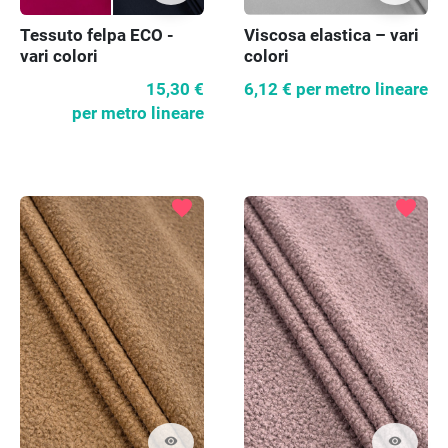
Tessuto felpa ECO -
Viscosa elastica – vari
vari colori
colori
15,30 €
6,12 €
per metro lineare
per metro lineare
favorite
favorite
visibility
visibility