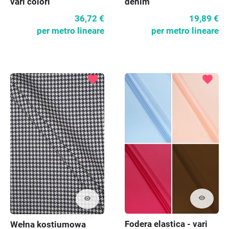
vari colori
denim
36,72 €
19,89 €
per metro lineare
per metro lineare
favorite
favorite
visibility
visibility
Fodera elastica - vari
Wełna kostiumowa