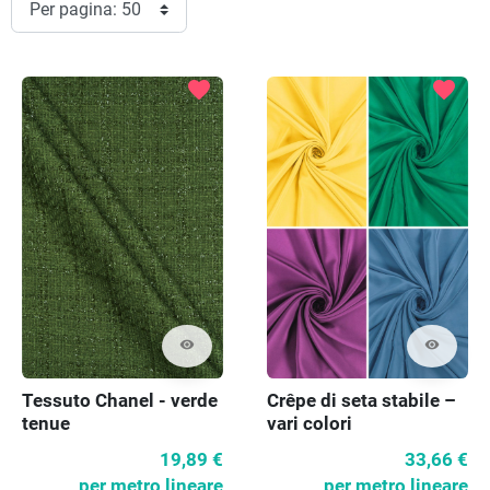
favorite
favorite
visibility
visibility
Tessuto Chanel - verde
Crêpe di seta stabile –
tenue
vari colori
19,89 €
33,66 €
per metro lineare
per metro lineare