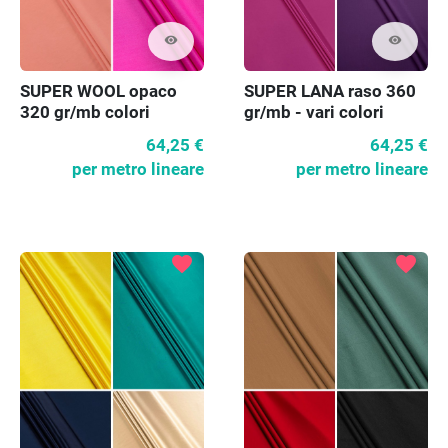
visibility
visibility
SUPER LANA raso 360
SUPER WOOL opaco
gr/mb - vari colori
320 gr/mb colori
assortiti
64,25 €
64,25 €
per metro lineare
per metro lineare
favorite
favorite