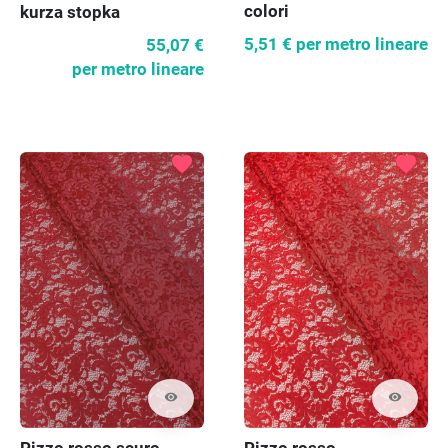
colori
kurza stopka
5,51 €
per metro lineare
55,07 €
per metro lineare
favorite
favorite
visibility
visibility