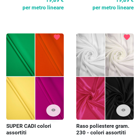
19,89 €
19,89 €
per metro lineare
per metro lineare
favorite
favorite
visibility
visibility
SUPER CADI colori
Raso poliestere gram.
assortiti
230 - colori assortiti