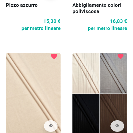
Pizzo azzurro
Abbigliamento colori
poliviscosa
15,30 €
16,83 €
per metro lineare
per metro lineare
favorite
favorite
visibility
visibility