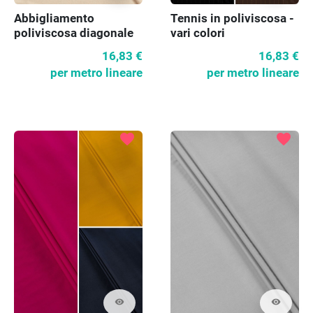
Abbigliamento
Tennis in poliviscosa -
poliviscosa diagonale
vari colori
vari colori
16,83 €
16,83 €
per metro lineare
per metro lineare
favorite
favorite
visibility
visibility