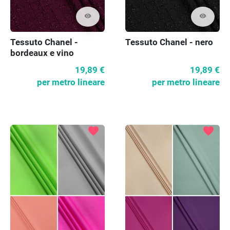
visibility
visibility
Tessuto Chanel -
Tessuto Chanel - nero
bordeaux e vino
19,89 €
19,89 €
per metro lineare
per metro lineare
favorite
favorite