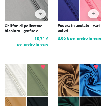
visibility
visibility
Fodera in acetato - vari
Chiffon di poliestere
colori
bicolore - grafite e
bianco
3,06 €
per metro lineare
10,71 €
per metro lineare
favorite
favorite