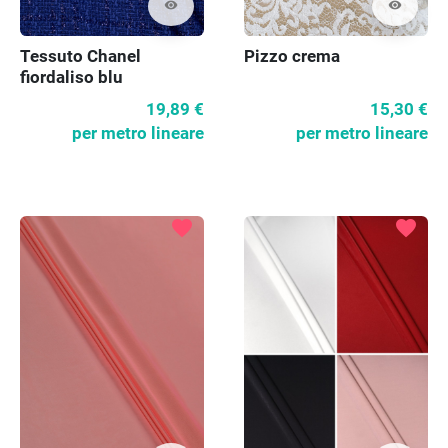
visibility
visibility
Tessuto Chanel
Pizzo crema
fiordaliso blu
19,89 €
15,30 €
per metro lineare
per metro lineare
favorite
favorite