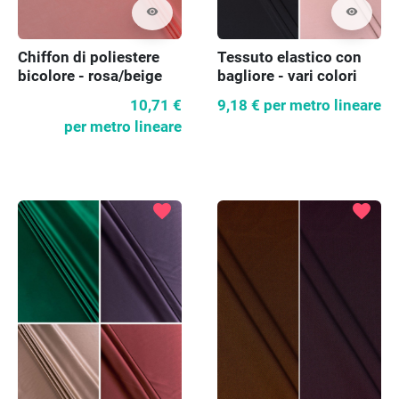
visibility
visibility
Chiffon di poliestere
Tessuto elastico con
bicolore - rosa/beige
bagliore - vari colori
10,71 €
9,18 €
per metro lineare
per metro lineare
favorite
favorite