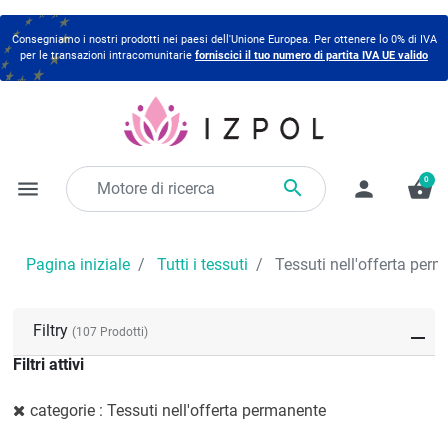
Consegniamo i nostri prodotti nei paesi dell'Unione Europea. Per ottenere lo 0% di IVA
per le transazioni intracomunitarie
forniscici il tuo numero di partita IVA UE valido
0

menu
person
shopping_basket
Pagina iniziale
Tutti i tessuti
Tessuti nell'offerta per
Filtry
(107 Prodotti)
Filtri attivi
categorie : Tessuti nell'offerta permanente