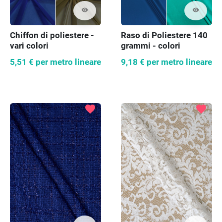
visibility
visibility
Chiffon di poliestere -
Raso di Poliestere 140
vari colori
grammi - colori
assortiti
5,51 €
per metro lineare
9,18 €
per metro lineare
favorite
favorite