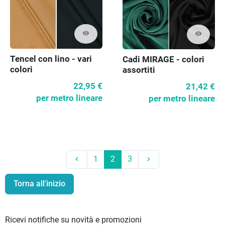
visibility
visibility
Tencel con lino - vari
Cadi MIRAGE - colori
colori
assortiti
22,95 €
21,42 €
per metro lineare
per metro lineare
Precedente
Prossimo
1
2
3
keyboard_arrow_left
keyboard_arrow_right
Torna all'inizio
Ricevi notifiche su novità e promozioni