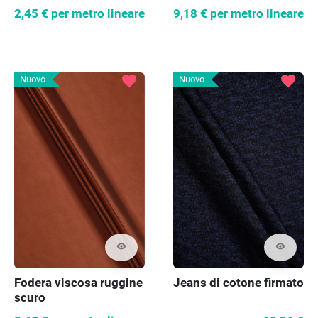
2,45 €
per metro lineare
9,18 €
per metro lineare
favorite
favorite
Nuovo
Nuovo
visibility
visibility
Jeans di cotone firmato
Fodera viscosa ruggine
scuro