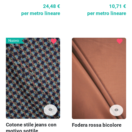
24,48 €
10,71 €
per metro lineare
per metro lineare
favorite
favorite
Nuovo
visibility
visibility
Cotone stile jeans con
Fodera rossa bicolore
motivo sottile