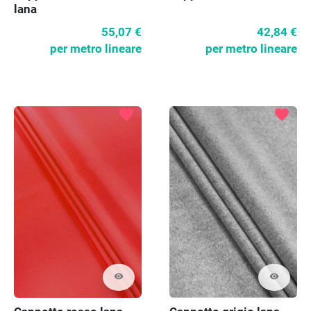
lana
55,07 €
42,84 €
per metro lineare
per metro lineare
favorite
favorite
visibility
visibility