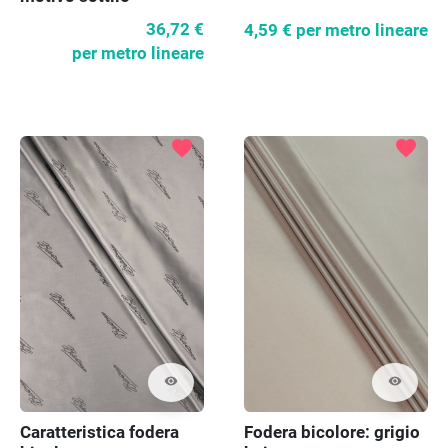
36,72 €
4,59 €
per metro lineare
per metro lineare
favorite
favorite
visibility
visibility
Caratteristica fodera
Fodera bicolore: grigio