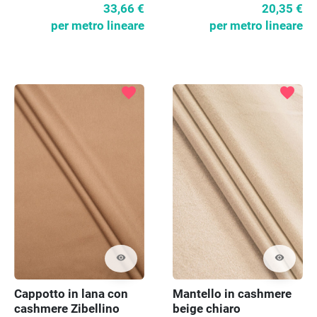
33,66 €
20,35 €
per metro lineare
per metro lineare
favorite
favorite
visibility
visibility
Cappotto in lana con
Mantello in cashmere
cashmere Zibellino
beige chiaro