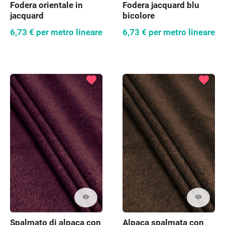
Fodera orientale in
Fodera jacquard blu
jacquard
bicolore
6,73 €
per metro lineare
6,73 €
per metro lineare
favorite
favorite
visibility
visibility
Spalmato di alpaca con
Alpaca spalmata con