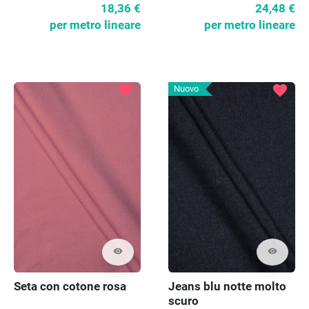
cotone
18,36 €
24,48 €
per metro lineare
per metro lineare
favorite
favorite
Nuovo
visibility
visibility
Seta con cotone rosa
Jeans blu notte molto
scuro