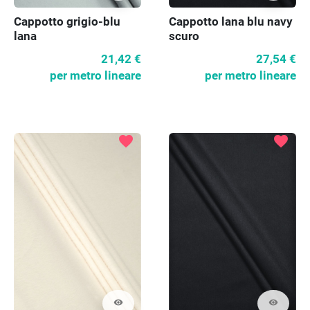
Cappotto grigio-blu
Cappotto lana blu navy
lana
scuro
21,42 €
27,54 €
per metro lineare
per metro lineare
favorite
favorite
visibility
visibility