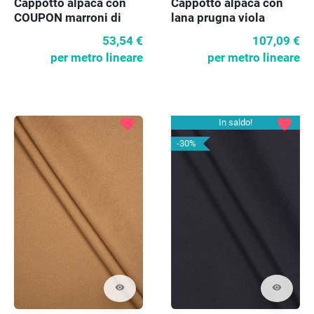
Cappotto alpaca con
Cappotto alpaca con
COUPON marroni di
lana prugna viola
lana
53,54 €
107,09 €
per metro lineare
per metro lineare
favorite
favorite
In saldo!
-30%
visibility
visibility