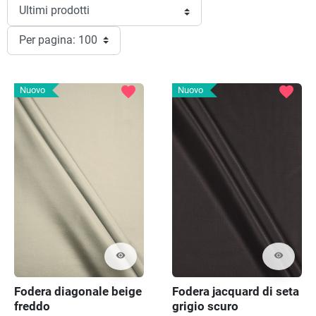
favorite
favorite
Nuovo
Nuovo
visibility
visibility
Fodera diagonale beige
Fodera jacquard di seta
freddo
grigio scuro