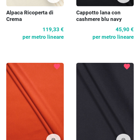
Alpaca Ricoperta di
Cappotto lana con
Crema
cashmere blu navy
molto scuro
119,33 €
45,90 €
per metro lineare
per metro lineare
favorite
favorite
visibility
visibility