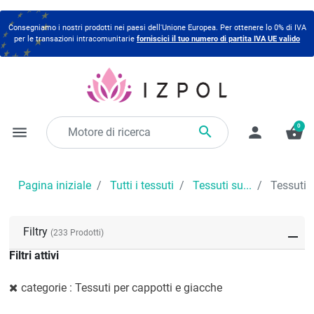
Consegniamo i nostri prodotti nei paesi dell'Unione Europea. Per ottenere lo 0% di IVA
per le transazioni intracomunitarie
forniscici il tuo numero di partita IVA UE valido
0

menu
person
shopping_basket
Pagina iniziale
Tutti i tessuti
Tessuti su...
Tessuti p
Filtry
(233 Prodotti)
Filtri attivi
categorie : Tessuti per cappotti e giacche