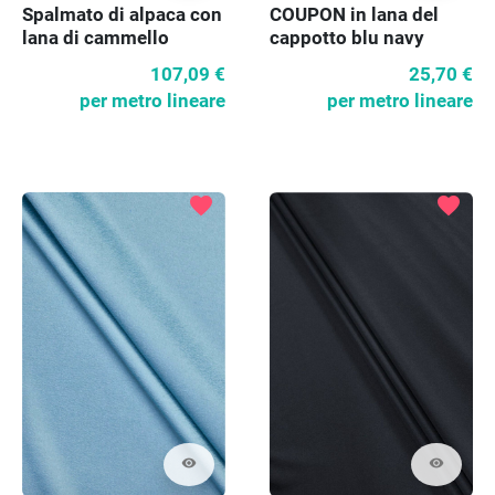
Spalmato di alpaca con
COUPON in lana del
lana di cammello
cappotto blu navy
scuro
107,09 €
25,70 €
per metro lineare
per metro lineare
favorite
favorite
visibility
visibility