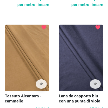
per metro lineare
per metro lineare
favorite
favorite
visibility
visibility
Tessuto Alcantara -
Lana da cappotto blu
cammello
con una punta di viola