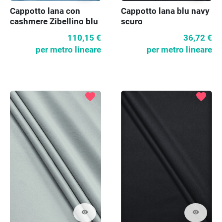
Cappotto lana con
Cappotto lana blu navy
cashmere Zibellino blu
scuro
110,15 €
36,72 €
per metro lineare
per metro lineare
favorite
favorite
visibility
visibility