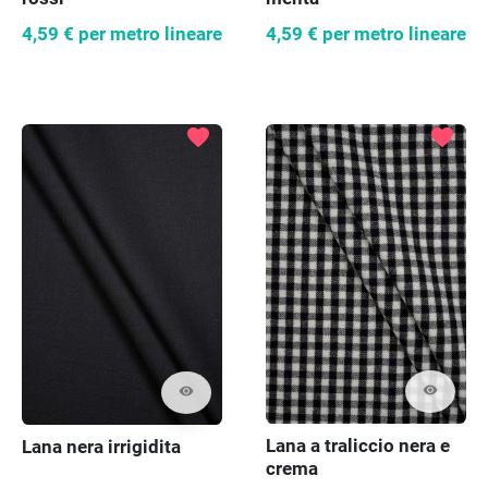
4,59 €
per metro lineare
4,59 €
per metro lineare
favorite
favorite
visibility
visibility
Lana a traliccio nera e
Lana nera irrigidita
crema