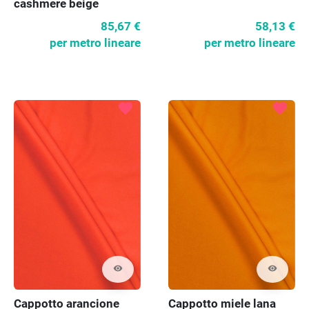
cashmere beige
melange
85,67 €
58,13 €
per metro lineare
per metro lineare
favorite
favorite
visibility
visibility
Cappotto arancione
Cappotto miele lana