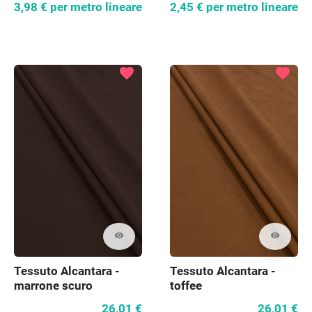
3,98 €
per metro lineare
2,45 €
per metro lineare
favorite
favorite
visibility
visibility
Tessuto Alcantara -
Tessuto Alcantara -
marrone scuro
toffee
26,01 €
26,01 €