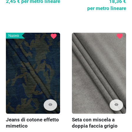
18,36 €
2,45 €
per metro lineare
per metro lineare
favorite
favorite
Nuovo
visibility
visibility
Jeans di cotone effetto
Seta con miscela a
mimetico
doppia faccia grigio