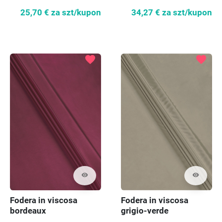
70cm
25,70 €
za szt/kupon
34,27 €
za szt/kupon
favorite
favorite
visibility
visibility
Fodera in viscosa
Fodera in viscosa
bordeaux
grigio-verde