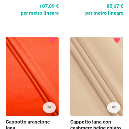
beige scuro
107,09 €
85,67 €
per metro lineare
per metro lineare
favorite
favorite
visibility
visibility
Cappotto arancione
Cappotto lana con
lana
cashmere beige chiaro