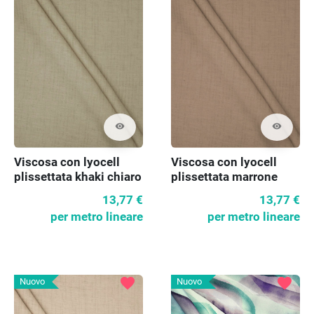
visibility
visibility
Viscosa con lyocell
Viscosa con lyocell
plissettata khaki chiaro
plissettata marrone
chiaro
13,77 €
13,77 €
per metro lineare
per metro lineare
favorite
favorite
Nuovo
Nuovo