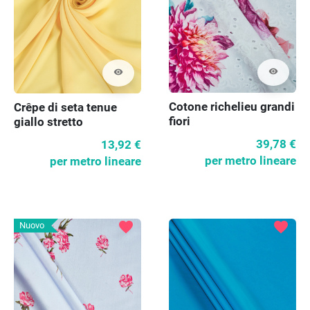
visibility
visibility
Cotone richelieu grandi
Crêpe di seta tenue
fiori
giallo stretto
39,78 €
13,92 €
per metro lineare
per metro lineare
favorite
favorite
Nuovo