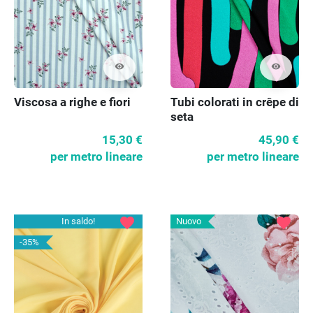
visibility
visibility
Viscosa a righe e fiori
Tubi colorati in crêpe di
seta
15,30 €
45,90 €
per metro lineare
per metro lineare
favorite
favorite
In saldo!
Nuovo
-35%