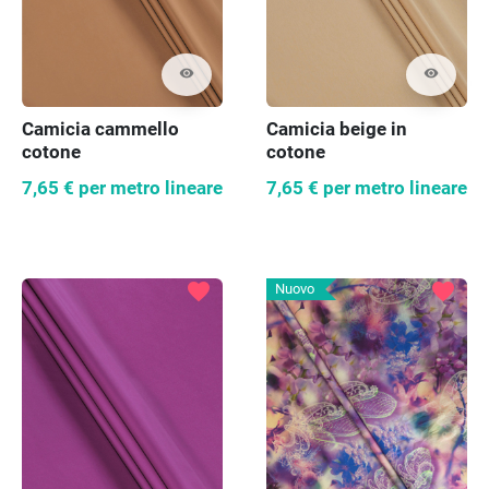
visibility
visibility
Camicia cammello
Camicia beige in
cotone
cotone
7,65 €
per metro lineare
7,65 €
per metro lineare
favorite
favorite
Nuovo