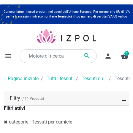
Consegniamo i nostri prodotti nei paesi dell'Unione Europea. Per ottenere lo 0% di IVA
per le transazioni intracomunitarie
forniscici il tuo numero di partita IVA UE valido
0

menu
person
shopping_basket
Pagina iniziale
Tutti i tessuti
Tessuti su...
Tessuti 
Filtry
(411 Prodotti)
Filtri attivi
categorie : Tessuti per camicie