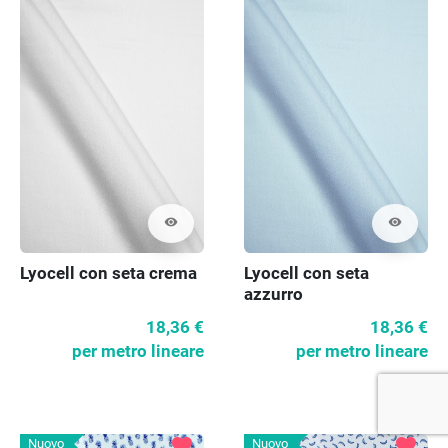
visibility
visibility
Lyocell con seta crema
Lyocell con seta
azzurro
18,36 €
18,36 €
per metro lineare
per metro lineare
favorite
favorite
Nuovo
Nuovo