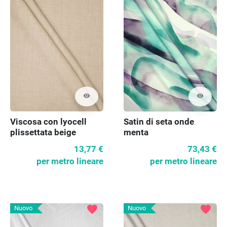
visibility
visibility
Viscosa con lyocell
Satin di seta onde
plissettata beige
menta
13,77 €
73,43 €
per metro lineare
per metro lineare
favorite
favorite
Nuovo
Nuovo