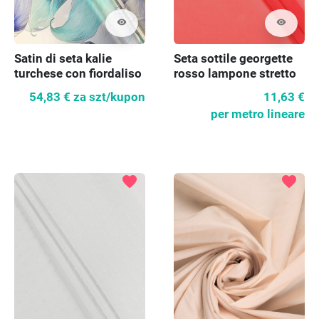
visibility
visibility
Satin di seta kalie
Seta sottile georgette
turchese con fiordaliso
rosso lampone stretto
54,83 €
za szt/kupon
11,63 €
per metro lineare
favorite
favorite