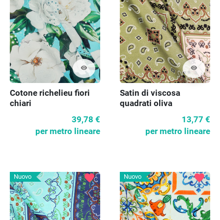
visibility
visibility
Cotone richelieu fiori
Satin di viscosa
chiari
quadrati oliva
39,78 €
13,77 €
per metro lineare
per metro lineare
favorite
favorite
Nuovo
Nuovo