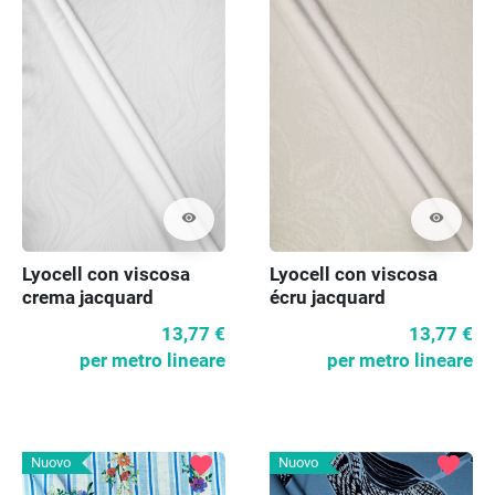
visibility
visibility
Lyocell con viscosa
Lyocell con viscosa
crema jacquard
écru jacquard
13,77 €
13,77 €
per metro lineare
per metro lineare
favorite
favorite
Nuovo
Nuovo