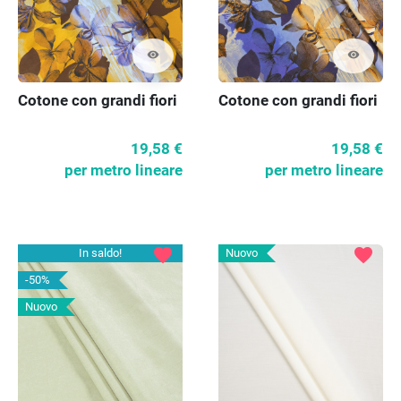
visibility
visibility
Cotone con grandi fiori
Cotone con grandi fiori
19,58 €
19,58 €
per metro lineare
per metro lineare
favorite
favorite
In saldo!
Nuovo
-50%
Nuovo