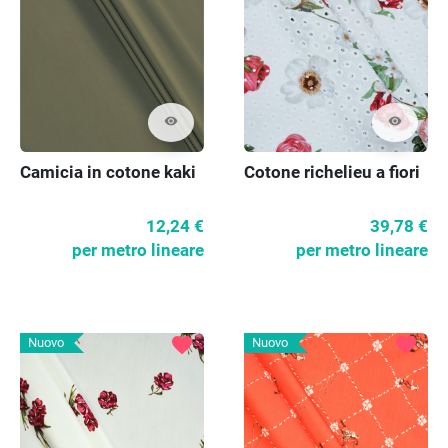
visibility
visibility
Cotone richelieu a fiori
Camicia in cotone kaki
39,78 €
12,24 €
per metro lineare
per metro lineare
favorite
favorite
Nuovo
Nuovo