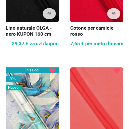
visibility
visibility
Lino naturale OLGA -
Cotone per camicie
nero KUPON 160 cm
rosso
29,37 €
za szt/kupon
7,65 €
per metro lineare
favorite
favorite
In saldo!
-20%
Nuovo