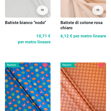
visibility
visibility
Batiste bianco "nodo"
Batiste di cotone rosa
chiaro
10,71 €
6,12 €
per metro lineare
per metro lineare
favorite
favorite
Nuovo
Nuovo