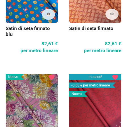
visibility
visibility
Satin di seta firmato
Satin di seta firmato
blu
82,61 €
82,61 €
per metro lineare
per metro lineare
favorite
favorite
Nuovo
In saldo!
-3,63 €
per metro lineare
Nuovo