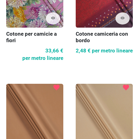
visibility
visibility
Cotone per camicie a
Cotone camiceria con
fiori
bordo
33,66 €
2,48 €
per metro lineare
per metro lineare
favorite
favorite