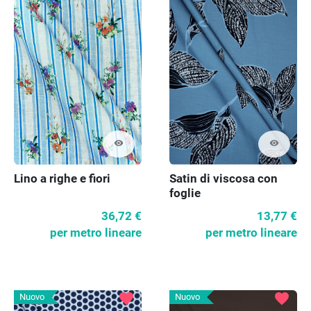
visibility
visibility
Lino a righe e fiori
Satin di viscosa con
foglie
36,72 €
13,77 €
per metro lineare
per metro lineare
favorite
favorite
Nuovo
Nuovo