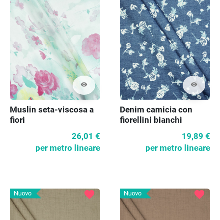
visibility
visibility
Muslin seta-viscosa a
Denim camicia con
fiori
fiorellini bianchi
26,01 €
19,89 €
per metro lineare
per metro lineare
favorite
favorite
Nuovo
Nuovo