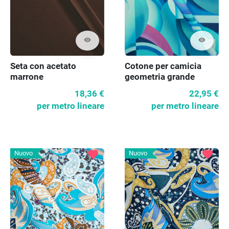
visibility
visibility
Seta con acetato
Cotone per camicia
marrone
geometria grande
18,36 €
22,95 €
per metro lineare
per metro lineare
favorite
favorite
Nuovo
Nuovo