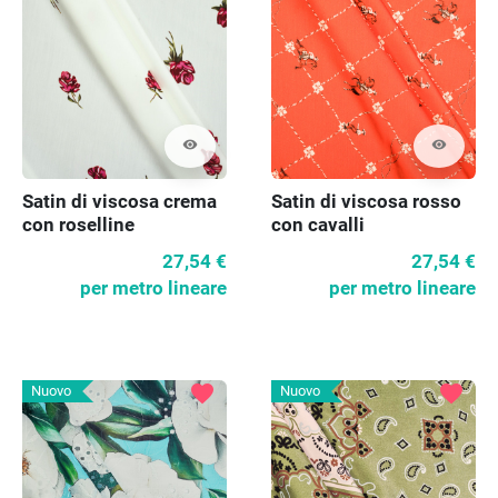
visibility
visibility
Satin di viscosa crema
Satin di viscosa rosso
con roselline
con cavalli
27,54 €
27,54 €
per metro lineare
per metro lineare
favorite
favorite
Nuovo
Nuovo