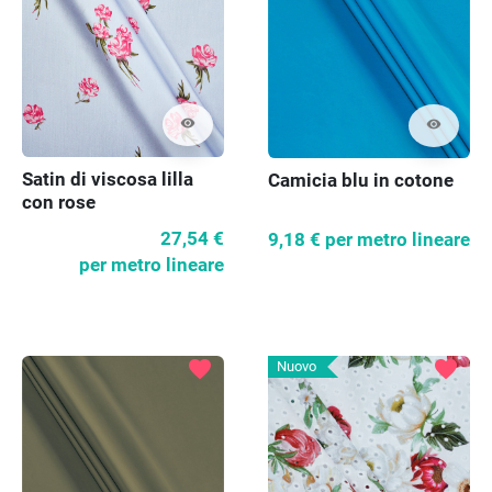
visibility
visibility
Satin di viscosa lilla
Camicia blu in cotone
con rose
27,54 €
9,18 €
per metro lineare
per metro lineare
favorite
favorite
Nuovo