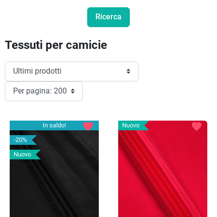
Tessuti per camicie
favorite
favorite
In saldo!
Nuovo
-20%
Nuovo