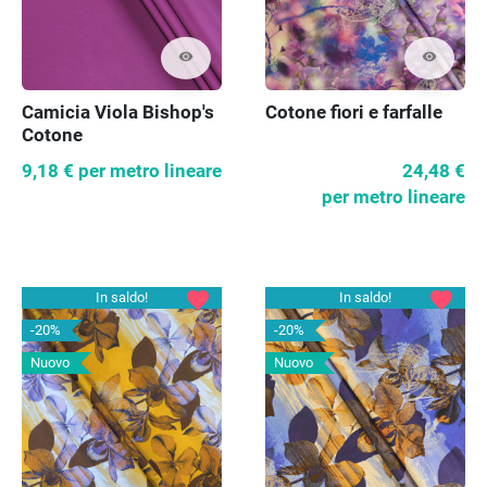
visibility
visibility
Camicia Viola Bishop's
Cotone fiori e farfalle
Cotone
9,18 €
per metro lineare
24,48 €
per metro lineare
favorite
favorite
In saldo!
In saldo!
-20%
-20%
Nuovo
Nuovo