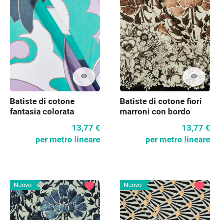
visibility
visibility
Batiste di cotone
Batiste di cotone fiori
fantasia colorata
marroni con bordo
13,77 €
13,77 €
per metro lineare
per metro lineare
favorite
favorite
Nuovo
Nuovo