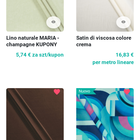
visibility
visibility
Lino naturale MARIA -
Satin di viscosa colore
champagne KUPONY
crema
5,74 €
za szt/kupon
16,83 €
per metro lineare
favorite
favorite
Nuovo