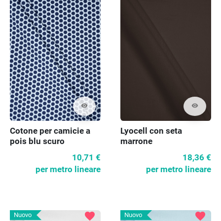
visibility
visibility
Cotone per camicie a
Lyocell con seta
pois blu scuro
marrone
10,71 €
18,36 €
per metro lineare
per metro lineare
favorite
favorite
Nuovo
Nuovo