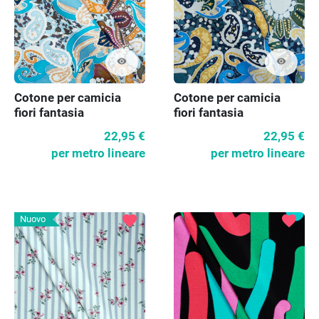
visibility
visibility
Cotone per camicia
Cotone per camicia
fiori fantasia
fiori fantasia
22,95 €
22,95 €
per metro lineare
per metro lineare
favorite
favorite
Nuovo